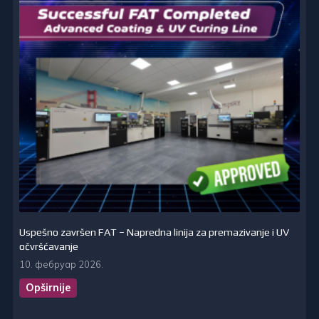
Uspešno završen FAT – Napredna linija za premazivanje i UV
očvršćavanje
10. фебруар 2026.
Opširnije