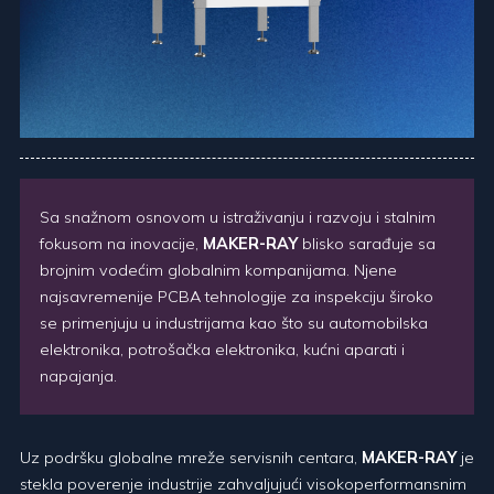
Sa snažnom osnovom u istraživanju i razvoju i stalnim
fokusom na inovacije,
MAKER-RAY
blisko sarađuje sa
brojnim vodećim globalnim kompanijama. Njene
najsavremenije PCBA tehnologije za inspekciju široko
se primenjuju u industrijama kao što su automobilska
elektronika, potrošačka elektronika, kućni aparati i
napajanja.
Uz podršku globalne mreže servisnih centara,
MAKER-RAY
je
stekla poverenje industrije zahvaljujući visokoperformansnim