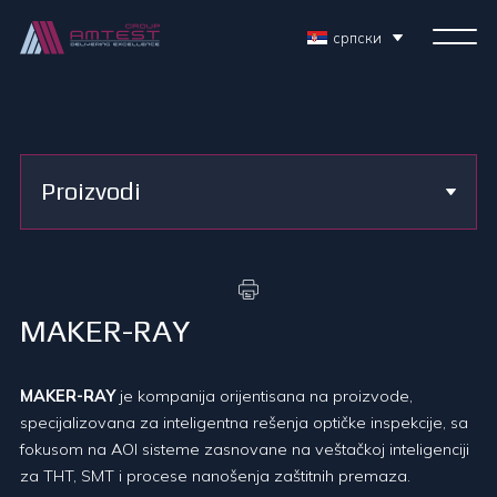
српски
Proizvodi
MAKER-RAY
MAKER-RAY
je kompanija orijentisana na proizvode,
specijalizovana za inteligentna rešenja optičke inspekcije, sa
fokusom na AOI sisteme zasnovane na veštačkoj inteligenciji
za THT, SMT i procese nanošenja zaštitnih premaza.