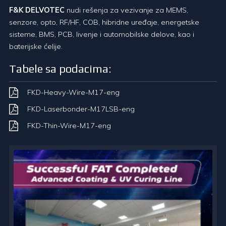
F&K DELVOTEC
nudi rešenja za vezivanje za MEMS,
senzore, opto, RF/HF, COB, hibridne uređaje, energetske
sisteme, BMS, PCB, livenje i automobilske delove, kao i
baterijske ćelije.
Tabele sa podacima:
FKD-Heavy-Wire-M17-eng
FKD-Laserbonder-M17LSB-eng
FKD-Thin-Wire-M17-eng