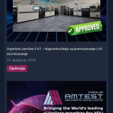
Uspešno završen FAT – Napredna linija za premazivanje i UV
očvršćavanje
10. фебруар 2026.
Opširnije