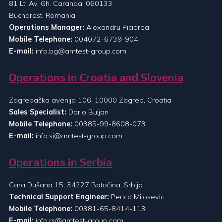
81 Lt. Av. Gh. Caranda, 060133
Bucharest, Romania
Operations Manager:
Alexandru Piciorea
Mobile Telephone:
004072-6739-904
E-mail:
info.bg@amtest-group.com
Operations in Croatia and Slovenia
Zagrebačka avenija 106, 10000 Zagreb, Croatia
Sales Specialist:
Dario Buljan
Mobile Telephone:
00385-99-8608-073
E-mail:
info.si@amtest-group.com
Operations in Serbia
Cara Dušana 15, 34227 Batočina, Srbija
Technical Support Engineer:
Perica Milosevic
Mobile Telephone:
00381-65-8414-113
E-mail:
info.rs@amtest-group.com