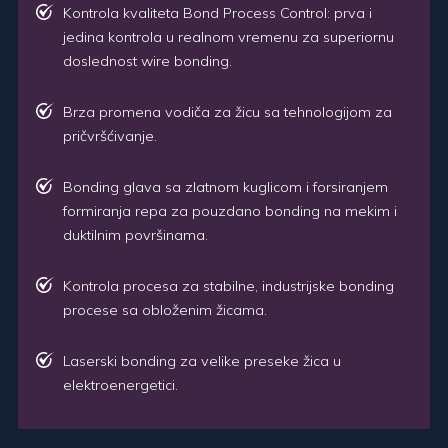
Kontrola kvaliteta Bond Process Control: prva i
jedina kontrola u realnom vremenu za superiornu
doslednost wire bonding.
Brza promena vodiča za žicu sa tehnologijom za
pričvršćivanje.
Bonding glava sa zlatnom kuglicom i forsiranjem
formiranja repa za pouzdano bonding na mekim i
duktilnim površinama.
Kontrola procesa za stabilne, industrijske bonding
procese sa obloženim žicama.
Laserski bonding za velike preseke žica u
elektroenergetici.