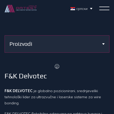
српски
Proizvodi
F&K Delvotec
F&K DELVOTEC
je globalno pozicionirani, srednjeveliki
tehnološki lider za ultrazvučne i laserske sisteme za wire
bonding.
F&K DELVOTEC fleksibilno odgovara na zahteve kupaca i