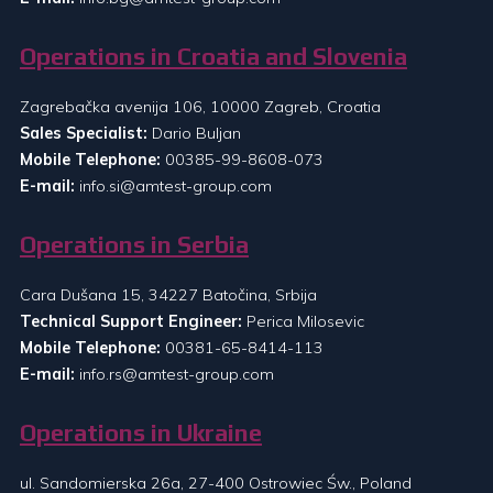
Operations in Croatia and Slovenia
Zagrebačka avenija 106, 10000 Zagreb, Croatia
Sales Specialist:
Dario Buljan
Mobile Telephone:
00385-99-8608-073
E-mail:
info.si@amtest-group.com
Operations in Serbia
Cara Dušana 15, 34227 Batočina, Srbija
Technical Support Engineer:
Perica Milosevic
Mobile Telephone:
00381-65-8414-113
E-mail:
info.rs@amtest-group.com
Operations in Ukraine
ul. Sandomierska 26a, 27-400 Ostrowiec Św., Poland