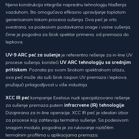
Njena konstrukcija integriše naprednu tehnologiju hlađenja
vazduhom, što omogućava efikasno upravljanje toplotom
generisanom tokom procesa sušenja. Ova peć je vrlo
svestrana, sa podesivim postavkama snage i visine sušenja,
čime je pogodna za širok spektar primena, od premaza do
lepkova.
UV-9 ARC peć za sušenje
je referentno rešenje za in-line UV
procese sušenja, koristeći
UV ARC tehnologiju sa srednjim
pritiskom
. Poznata po svom širokom spektralnom izlazu,
ova peć može da suši širok raspon UV premaza i lepkova,
pružajući prilagodljivost u više industrija.
XCC IR peć
kompanije Exelsius nudi specijalizovano rešenje
za sušenje premaza putem
infracrvene (IR) tehnologije
.
Dizajnirana za in-line operacije, XCC IR peć je idealan izbor
za procese koji zahtevaju termalno sušenje. Sa podesivom
snagom modula, pogodna je za rukovanje različitim
termalnim profilima u aplikacijama premaza.