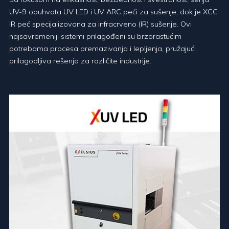
UV-9 obuhvata UV LED i UV ARC peći za sušenje, dok je XCC
IR peć specijalizovana za infracrveno (IR) sušenje. Ovi
najsavremeniji sistemi prilagođeni su brzorastućim
potrebama procesa premazivanja i lepljenja, pružajući
prilagodljiva rešenja za različite industrije.