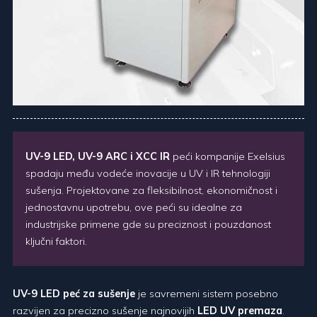
UV-9 LED, UV-9 ARC i XCC IR
peći kompanije Exelsius
spadaju među vodeće inovacije u UV i IR tehnologiji
sušenja. Projektovane za fleksibilnost, ekonomičnost i
jednostavnu upotrebu, ove peći su idealne za
industrijske primene gde su preciznost i pouzdanost
ključni faktori.
UV-9 LED peć za sušenje
je savremeni sistem posebno
razvijen za precizno sušenje najnovijih
LED UV premaza
.