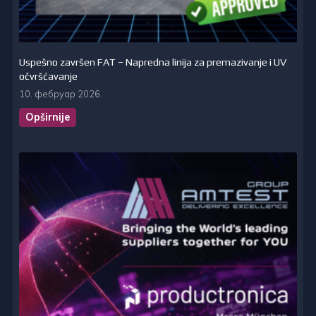
Uspešno završen FAT – Napredna linija za premazivanje i UV
očvršćavanje
10. фебруар 2026.
Opširnije