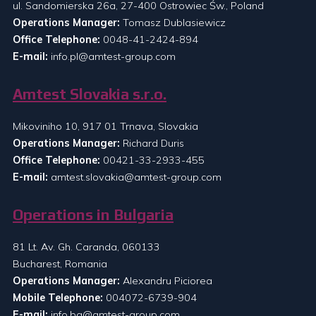
ul. Sandomierska 26a, 27-400 Ostrowiec Św., Poland
Operations Manager:
Tomasz Dublasiewicz
Office Telephone:
0048-41-2424-894
E-mail:
info.pl@amtest-group.com
Amtest Slovakia s.r.o.
Mikoviniho 10, 917 01 Trnava, Slovakia
Operations Manager:
Richard Duris
Office Telephone:
00421-33-2933-455
E-mail:
amtest.slovakia@amtest-group.com
Operations in Bulgaria
81 Lt. Av. Gh. Caranda, 060133
Bucharest, Romania
Operations Manager:
Alexandru Piciorea
Mobile Telephone:
004072-6739-904
E-mail:
info.bg@amtest-group.com