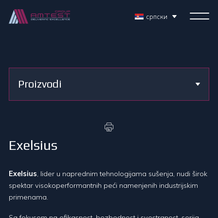
српски
Proizvodi
Exelsius
Exelsius
, lider u naprednim tehnologijama sušenja, nudi širok
spektar visokoperformantnih peći namenjenih industrijskim
primenama.
Sa fokusom na efikasnost, bezbednost i svestranost, serija