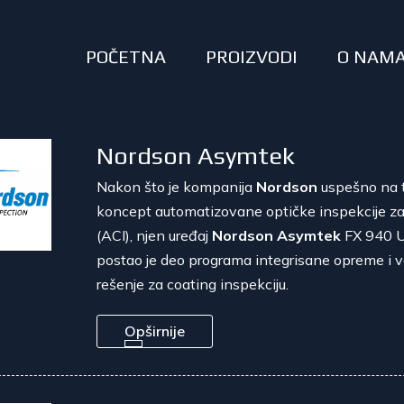
POČETNA
PROIZVODI
O NAM
Nordson Asymtek
Nakon što je kompanija
Nordson
uspešno na t
koncept automatizovane optičke inspekcije za
(ACI), njen uređaj
Nordson Asymtek
FX 940 
postao je deo programa integrisane opreme i 
rešenje za coating inspekciju.
Opširnije