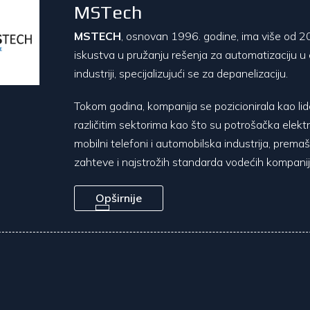
MSTech
MSTECH
, osnovan 1996. godine, ima više od 2
iskustva u pružanju rešenja za automatizaciju u 
industriji, specijalizujući se za depanelizaciju.
Tokom godina, kompanija se pozicionirala kao lid
različitim sektorima kao što su potrošačka elektr
mobilni telefoni i automobilska industrija, premaš
zahteve i najstrožih standarda vodećih kompanij
Opširnije