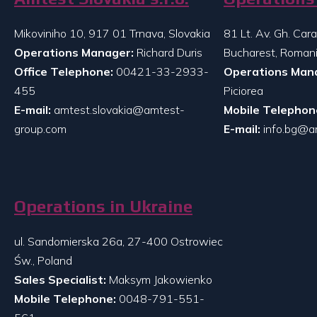
Mikoviniho 10, 917 01 Trnava, Slovakia
81 Lt. Av. Gh. Ca
Operations Manager:
Richard Duris
Bucharest, Roman
Office Telephone:
00421-33-2933-
Operations Man
455
Piciorea
E-mail:
amtest.slovakia@amtest-
Mobile Telephon
group.com
E-mail:
info.bg@a
Operations in Ukraine
ul. Sandomierska 26a, 27-400 Ostrowiec
Św., Poland
Sales Specialist:
Maksym Jakowienko
Mobile Telephone:
0048-791-551-