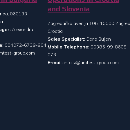
and Slovenia
randa, 060133
ia
Zagrebačka avenija 106, 10000 Zagreb
ager:
Alexandru
Croatia
Sales Specialist:
Dario Buljan
e:
004072-6739-904
Mobile Telephone:
00385-99-8608-
mtest-group.com
073
E-mail:
info.si@amtest-group.com