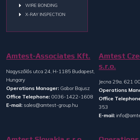
WIRE BONDING
X-RAY INSPECTION
Amtest-Associates Kft.
Amtest Cze
s.r.o.
Nagyszőlős utca 24, H-1185 Budapest,
Hungary
Jecna 29a, 621 00
Operations Manager:
Gabor Bajusz
Operations Man
Office Telephone:
0036-1422-1608
Office Telephone
E-mail:
sales@amtest-group.hu
353
E-mail:
info@amte
Amtest Slovakia s.r.o.
Operations 