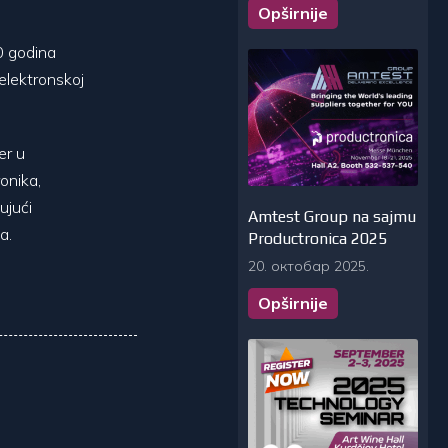
Opširnije
0 godina
elektronskoj
er u
onika,
ujući
Amtest Group na sajmu
a.
Productronica 2025
20. октобар 2025.
Opširnije