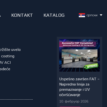
A
KONTAKT
KATALOG
српски
ržište uvela
 coating
UV ACI
vodeće
Uspešno završen FAT –
Napredna linija za
premazivanje i UV
očvršćavanje
10. фебруар 2026.