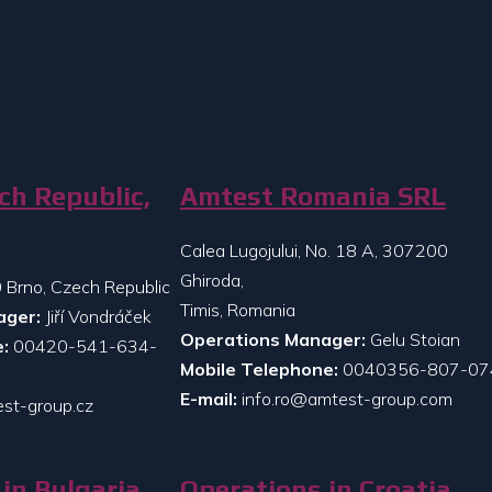
ch Republic,
Amtest Romania SRL
Calea Lugojului, No. 18 A, 307200
Ghiroda,
 Brno, Czech Republic
Timis, Romania
ager:
Jiří Vondráček
Operations Manager:
Gelu Stoian
:
00420-541-634-
Mobile Telephone:
0040356-807-07
E-mail:
info.ro@amtest-group.com
st-group.cz
in Bulgaria
Operations in Croatia