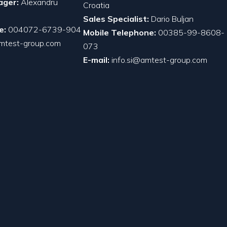
ager:
Alexandru
Croatia
Sales Specialist:
Dario Buljan
e:
004072-6739-904
Mobile Telephone:
00385-99-8608-
mtest-group.com
073
E-mail:
info.si@amtest-group.com