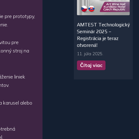
e pre prototypy,
nie.
AMTEST Technologický
Seminár 2025 –
Registrácia je teraz
vitou pre
otvorená!
konný stroj na
11. júla 2025.
Čítaj viac
ženie liniek
ntov.
 karusel alebo
otrebná
l.