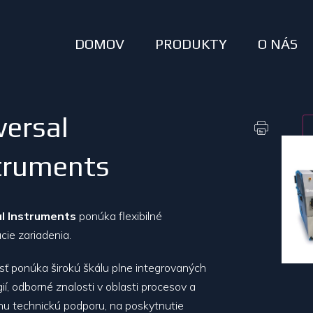
DOMOV
PRODUKTY
O NÁS
versal
truments
al Instruments
ponúka flexibilné
ie zariadenia.
ť ponúka širokú škálu plne integrovaných
ií, odborné znalosti v oblasti procesov a
nu technickú podporu, na poskytnutie