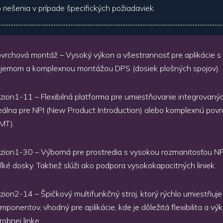
 riešenia v prípade špecifických požiadaviek.
vrchová montáž – Vysoký výkon a všestrannosť pre aplikácie 
jemom a komplexnou montážou DPS (dosiek plošných spojov).
zion1-11 – Flexibilná platforma pre umiestňovanie integrovaný
eálna pre NPI (New Product Introduction) alebo komplexnú po
MT).
zion1-30 – Výborná pre prostredia s vysokou rozmanitosťou NPI
ľké dosky. Taktiež slúži ako podpora vysokokapacitných liniek.
zion2-14 – Špičkový multifunkčný stroj, ktorý rýchlo umiestňuje
mponentov, vhodný pre aplikácie, kde je dôležitá flexibilita a vý
robnej linke.