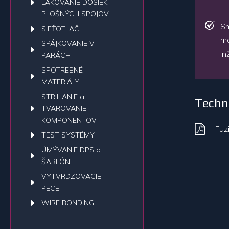
LAKOVANIE DOSIEK
PLOŠNÝCH SPOJOV
Sm
SIEŤOTLAČ
ma
SPÁJKOVANIE V
in
PARÁCH
SPOTREBNÉ
MATERIÁLY
STRIHANIE a
Techni
TVAROVANIE
KOMPONENTOV
Fuz
TEST SYSTÉMY
ÚMÝVANIE DPS a
ŠABLÓN
VYTVRDZOVACIE
PECE
WIRE BONDING