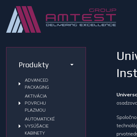
Uni
Produkty
Ins
ADVANCED
PACKAGING
Univers
AKTIVÁCIA
osadzovac
POVRCHU
PLAZMOU
Spoločnos
AUTOMATICKÉ
technológ
VYSÚŠACIE
KABINETY
prvotried