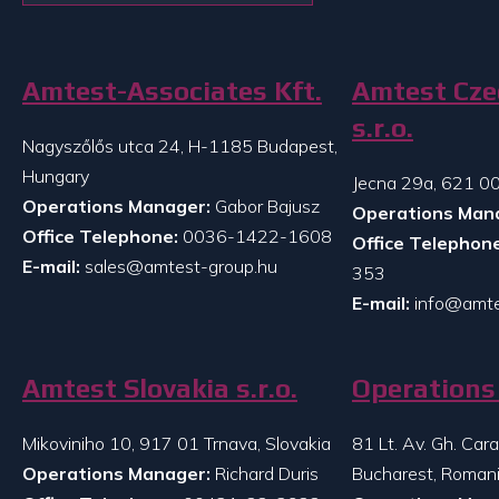
Amtest-Associates Kft.
Amtest Cze
s.r.o.
Nagyszőlős utca 24, H-1185 Budapest,
Hungary
Jecna 29a, 621 00
Operations Manager:
Gabor Bajusz
Operations Man
Office Telephone:
0036-1422-1608
Office Telephone
E-mail:
sales@amtest-group.hu
353
E-mail:
info@amte
Amtest Slovakia s.r.o.
Operations 
Mikoviniho 10, 917 01 Trnava, Slovakia
81 Lt. Av. Gh. Ca
Operations Manager:
Richard Duris
Bucharest, Roman