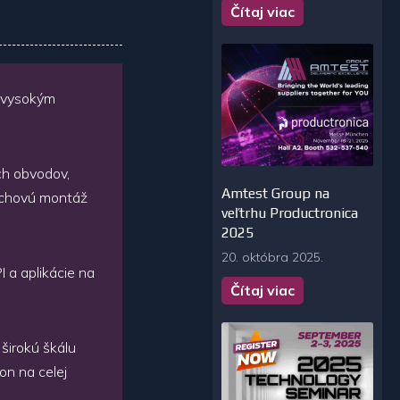
Čítaj viac
s vysokým
ch obvodov,
Amtest Group na
vrchovú montáž
veľtrhu Productronica
2025
20. októbra 2025.
 a aplikácie na
Čítaj viac
 širokú škálu
kon na celej