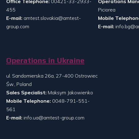
Office Telephone:
00421-33-2933-
Operations Man
455
Piciorea
E-mail:
amtest.slovakia@amtest-
Mobile Telephon
group.com
E-mail:
info.bg@a
Operations in Ukraine
ul. Sandomierska 26a, 27-400 Ostrowiec
Św., Poland
Sales Specialist:
Maksym Jakowienko
Mobile Telephone:
0048-791-551-
561
E-mail:
info.ua@amtest-group.com