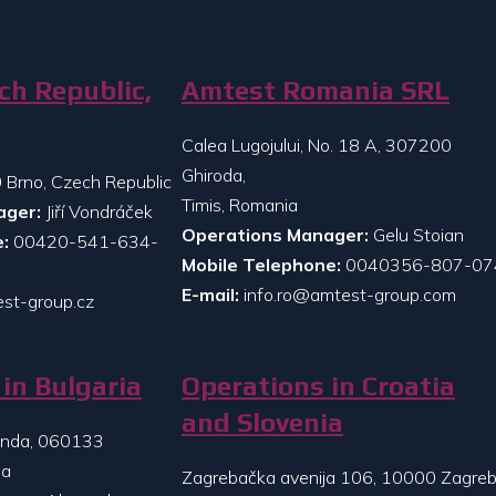
ch Republic,
Amtest Romania SRL
Calea Lugojului, No. 18 A, 307200
Ghiroda,
 Brno, Czech Republic
Timis, Romania
ager:
Jiří Vondráček
Operations Manager:
Gelu Stoian
:
00420-541-634-
Mobile Telephone:
0040356-807-07
E-mail:
info.ro@amtest-group.com
st-group.cz
in Bulgaria
Operations in Croatia
and Slovenia
randa, 060133
ia
Zagrebačka avenija 106, 10000 Zagreb