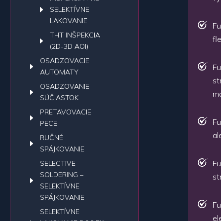
SELEKTÍVNE
LAKOVANIE
Fu
THT INŠPEKCIA
fl
(2D-3D AOI)
OSADZOVACIE
Fu
AUTOMATY
st
OSADZOVANIE
ma
SÚČIASTOK
PRETAVOVACIE
Fu
PECE
al
RUČNÉ
SPÁJKOVANIE
Fu
SELECTIVE
SOLDERING –
st
SELEKTÍVNE
SPÁJKOVANIE
Fu
SELEKTÍVNE
el