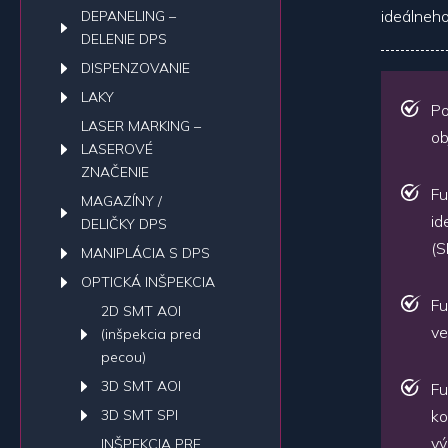
ideálneho
DEPANELING –
DELENIE DPS
DISPENZOVANIE
LAKY
Po
LASER MARKING –
ob
LASEROVÉ
ZNAČENIE
Fu
MAGAZÍNY /
id
DELIČKY DPS
(S
MANIPLÁCIA S DPS
OPTICKÁ INŠPEKCIA
Fu
2D SMT AOI
ve
(inšpekcia pred
pecou)
3D SMT AOI
Fu
3D SMT SPI
ko
vý
INŠPEKCIA PRE