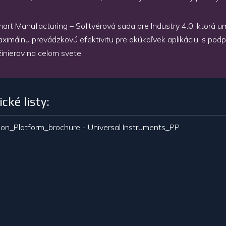
art Manufacturing – Softvérová sada pre Industry 4.0, ktorá 
ximálnu prevádzkovú efektivitu pre akúkoľvek aplikáciu, s po
žinierov na celom svete.
cké listy:
ion_Platform_brochure - Universal Instruments_PP