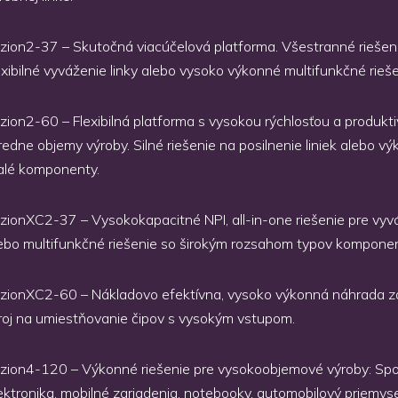
zion2-37 – Skutočná viacúčelová platforma. Všestranné riešeni
exibilné vyváženie linky alebo vysoko výkonné multifunkčné rieše
zion2-60 – Flexibilná platforma s vysokou rýchlosťou a produkti
redne objemy výroby. Silné riešenie na posilnenie liniek alebo vý
lé komponenty.
zionXC2-37 – Vysokokapacitné NPI, all-in-one riešenie pre vyvá
ebo multifunkčné riešenie so širokým rozsahom typov kompone
zionXC2-60 – Nákladovo efektívna, vysoko výkonná náhrada za
roj na umiestňovanie čipov s vysokým vstupom.
zion4-120 – Výkonné riešenie pre vysokoobjemové výroby: Sp
ektronika, mobilné zariadenia, notebooky, automobilový priemyse