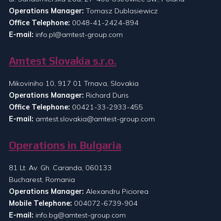
Operations Manager:
Tomasz Dublasiewicz
Office Telephone:
0048-41-2424-894
E-mail:
info.pl@amtest-group.com
Amtest Slovakia s.r.o.
Mikoviniho 10, 917 01 Trnava, Slovakia
Operations Manager:
Richard Duris
Office Telephone:
00421-33-2933-455
E-mail:
amtest.slovakia@amtest-group.com
Operations in Bulgaria
81 Lt. Av. Gh. Caranda, 060133
Bucharest, Romania
Operations Manager:
Alexandru Piciorea
Mobile Telephone:
004072-6739-904
E-mail:
info.bg@amtest-group.com