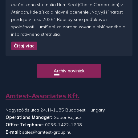
európskeho stretnutia HumiSeal (Chase Corporation) v
Aténach, kde získala hlavné ocenenie „Najvyšší nárast
predaja v roku 2025“. Radi by sme poďakovali
spoločnosti HumiSeal za zorganizovanie obľúbeného a
inšpiratívneho stretnutia.
Čítaj viac
Archív noviniek
Amtest-Associates Kft.
Nagyszőlős utca 24, H-1185 Budapest, Hungary
Operations Manager:
Gabor Bajusz
Office Telephone:
0036-1422-1608
E-mail:
sales@amtest-group.hu