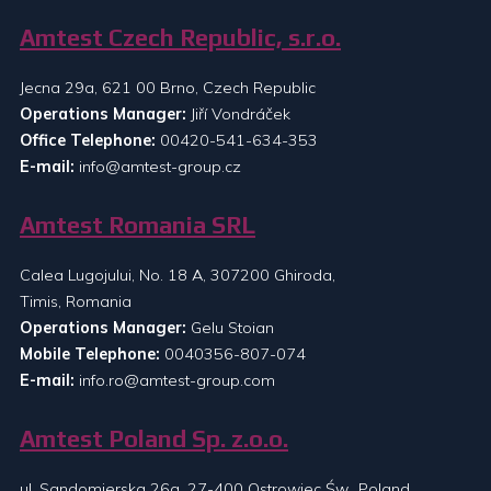
Amtest Czech Republic, s.r.o.
Jecna 29a, 621 00 Brno, Czech Republic
Operations Manager:
Jiří Vondráček
Office Telephone:
00420-541-634-353
E-mail:
info@amtest-group.cz
Amtest Romania SRL
Calea Lugojului, No. 18 A, 307200 Ghiroda,
Timis, Romania
Operations Manager:
Gelu Stoian
Mobile Telephone:
0040356-807-074
E-mail:
info.ro@amtest-group.com
Amtest Poland Sp. z.o.o.
ul. Sandomierska 26a, 27-400 Ostrowiec Św., Poland