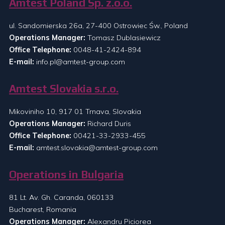
Amtest Poland Sp. z.o.o.
ul. Sandomierska 26a, 27-400 Ostrowiec Św., Poland
Operations Manager:
Tomasz Dublasiewicz
Office Telephone:
0048-41-2424-894
E-mail:
info.pl@amtest-group.com
Amtest Slovakia s.r.o.
Mikoviniho 10, 917 01 Trnava, Slovakia
Operations Manager:
Richard Duris
Office Telephone:
00421-33-2933-455
E-mail:
amtest.slovakia@amtest-group.com
Operations in Bulgaria
81 Lt. Av. Gh. Caranda, 060133
Bucharest, Romania
Operations Manager:
Alexandru Piciorea