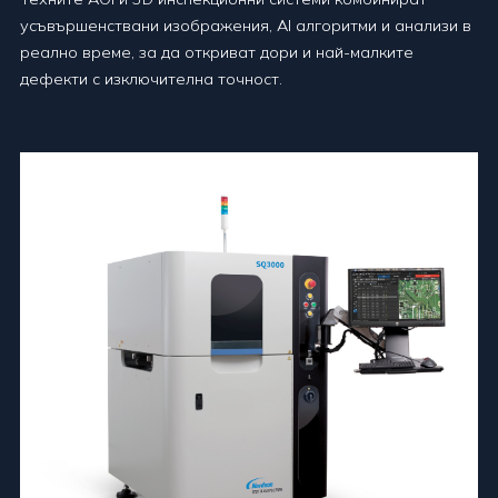
усъвършенствани изображения, AI алгоритми и анализи в
реално време, за да откриват дори и най-малките
дефекти с изключителна точност.