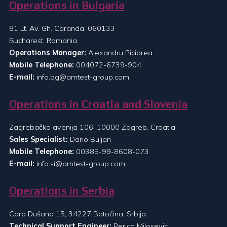
Operations in Bulgaria
81 Lt. Av. Gh. Caranda, 060133
Bucharest, Romania
Operations Manager:
Alexandru Piciorea
Mobile Telephone:
004072-6739-904
E-mail:
info.bg@amtest-group.com
Operations in Croatia and Slovenia
Zagrebačka avenija 106, 10000 Zagreb, Croatia
Sales Specialist:
Dario Buljan
Mobile Telephone:
00385-99-8608-073
E-mail:
info.si@amtest-group.com
Operations in Serbia
Cara Dušana 15, 34227 Batočina, Srbija
Technical Support Engineer:
Perica Milosevic