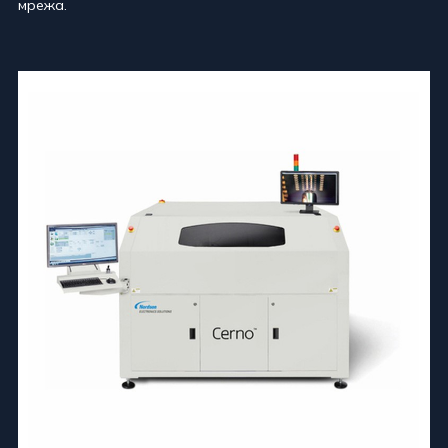
мрежа.