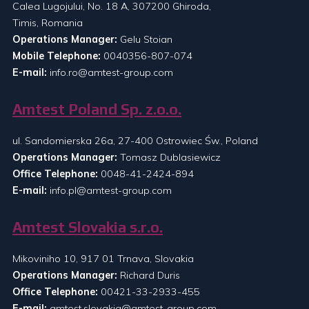
Calea Lugojului, No. 18 A, 307200 Ghiroda,
Timis, Romania
Operations Manager:
Gelu Stoian
Mobile Telephone:
0040356-807-074
E-mail:
info.ro@amtest-group.com
Amtest Poland Sp. z.o.o.
ul. Sandomierska 26a, 27-400 Ostrowiec Św., Poland
Operations Manager:
Tomasz Dublasiewicz
Office Telephone:
0048-41-2424-894
E-mail:
info.pl@amtest-group.com
Amtest Slovakia s.r.o.
Mikoviniho 10, 917 01 Trnava, Slovakia
Operations Manager:
Richard Duris
Office Telephone:
00421-33-2933-455
E-mail:
amtest.slovakia@amtest-group.com