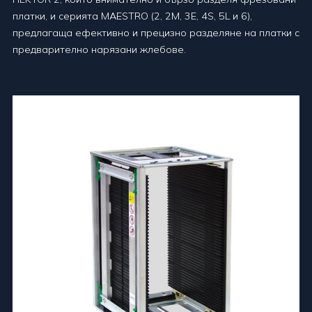
платки, и серията MAESTRO (2, 2M, 3E, 4S, 5L и 6),
предлагаща ефективно и прецизно разделяне на платки с
предварително нарязани жлебове.