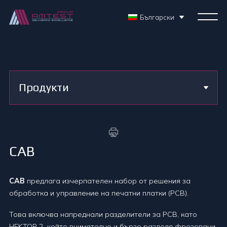
Български
Продукти
CAB
CAB
предлага изчерпателен набор от решения за
обработка и управление на печатни платки (PCB).
Това включва напреднали разделители за PCB, като
HEKTOR 2, който внимателно и бързо разделя фрезовани